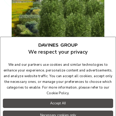
KilometroVerdeParma
We respect your privacy
Un progetto concreto, diffuso, tangibile e rivolto a tutti,
che ha l’obiettivo di creare aree verdi e boschi permanenti
We and our partners use cookies and similar technologies to
a Parma e nella sua provincia.
enhance your experience, personalize content and advertisements,
and analyze website traffic. You can accept all cookies, accept only
the necessary ones, or manage your preferences to choose which
Scopri di più
categories to enable. For more information, please refer to our
Cookie Policy
.
Accept All
Necessary cookies only