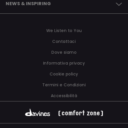
ESSERE B CORP
NEWS & INSPIRING
WE LISTEN TO YOU
I NOSTRI LABORATORI
RAPPORTO DI SOSTENIBILITÀ
NEWS
INGREDIENTI E FORMULAZIONI
LE NOSTRE POLICY
INSPIRING
PACKAGING
We Listen to You
Contattaci
Dove siamo
Informativa privacy
Cookie policy
Termini e Condizioni
Accessibilità