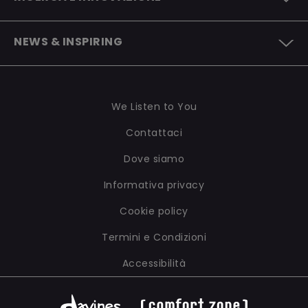
EUROPEAN REGENERATIVE ORGANIC CENTER
CONTATTI
LA NOSTRA INNOVAZIONE SOSTENIBILE
ESSERE B CORP
NEWS & INSPIRING
WE LISTEN TO YOU
I NOSTRI LABORATORI
RAPPORTO DI SOSTENIBILITÀ
NEWS
INGREDIENTI E FORMULAZIONI
LE NOSTRE POLICY
INSPIRING
PACKAGING
We Listen to You
Contattaci
Dove siamo
Informativa privacy
Cookie policy
Termini e Condizioni
Accessibilità