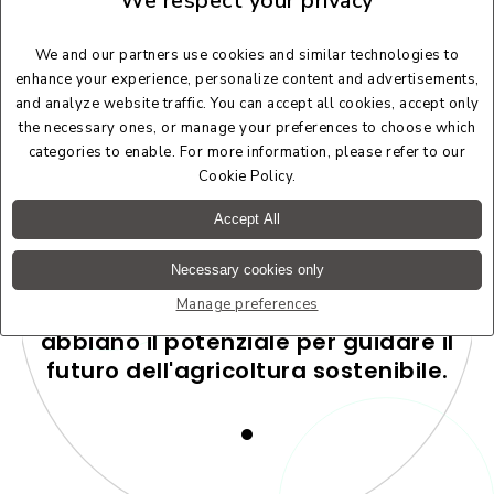
We respect your privacy
We and our partners use cookies and similar technologies to
enhance your experience, personalize content and advertisements,
and analyze website traffic. You can accept all cookies, accept only
the necessary ones, or manage your preferences to choose which
categories to enable. For more information, please refer to our
Cookie Policy
.
Accept All
Ci concentriamo sui giovani
agricoltori perché crediamo che
Necessary cookies only
stiano già guidando questo
Manage preferences
cambiamento di paradigma e
abbiano il potenziale per guidare il
futuro dell'agricoltura sostenibile.