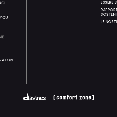
ESSERE 
NOI
RAPPORT
SOSTENI
 YOU
LE NOST
NE
ORATORI
I