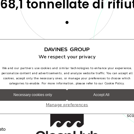
68,1 tonnellate di rifiut
We respect your privacy
We and our partners use cookies and similar technologies to enhance your experience,
Una
personalize content and advertisements, and analyze website traffic. You can accept all
cookies, accept only the necessary ones, or manage your preferences to choose which
l’a
er
categories to enable. For more information, please refer to our
Cookie Policy
.
Cl
pro
Necessary cookies only
Accept All
tra
Manage preferences
oltr
sco
ato