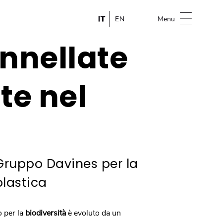
IT
EN
Menu
nnellate
te nel
Gruppo Davines per la
plastica
o per la
biodiversità
è evoluto da un