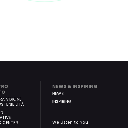
TRO
NEWS & INSPIRING
TO
NEWS
RA VISIONE
INSPIRING
STENIBILITÀ
AN
ATIVE
We Listen to You
C CENTER