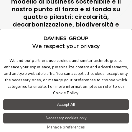
modello di business sostenibile è il
nostro punto di forza e si fonda su
quattro pilastri: circolarità,
decarbonizzazione, biodiversità e
acqua. L'obiettivo è innescare una
reazione a catena, così da
We respect your privacy
promuovere una nuova modello di
business rigenerativo e sostenibile."
We and our partners use cookies and similar technologies to
enhance your experience, personalize content and advertisements,
and analyze website traffic. You can accept all cookies, accept only
the necessary ones, or manage your preferences to choose which
categories to enable. For more information, please refer to our
Cookie Policy
.
Accept All
Davide Bollati
Necessary cookies only
Manage preferences