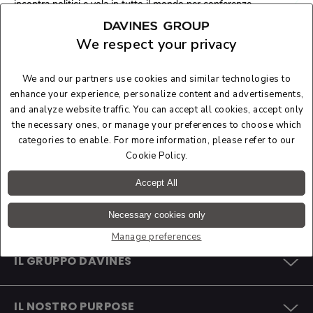
incontra politici e vola in tutto il mondo per conferenze
internazionali sul clima.
Una domanda che viene spesso posta a Weintraub:
come posso
We respect your privacy
essere anch'io un attivista
? È un ruolo, dice, che chiunque può
fare. In un'intervista con National Geographic, offre consigli su
come iniziare e cosa sapere prima di scendere in piazza.
We and our partners use cookies and similar technologies to
enhance your experience, personalize content and advertisements,
and analyze website traffic. You can accept all cookies, accept only
Scopri di più
the necessary ones, or manage your preferences to choose which
categories to enable. For more information, please refer to our
Cookie Policy
.
Accept All
Necessary cookies only
Manage preferences
IL GRUPPO DAVINES
L'AZIENDA
IL NOSTRO PURPOSE