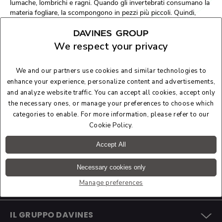
lumache, lombrichi e ragni. Quando gli invertebrati consumano la
materia fogliare, la scompongono in pezzi più piccoli. Quindi,
batteri e funghi decompongono questi pezzi e li convertono in
nutrienti preziosi
come azoto, calcio e zolfo che aiutano a nutrire
alberi e altre piante. Questi processi naturali aiutano a ricostituire
We respect your privacy
il suolo e contribuiscono al ciclo vitale poiché la materia vegetale
morta si trasforma in
sostentamento per le piante viventi
. Scopri i
We and our partners use cookies and similar technologies to
benefici ambientali di questo processo e i consigli da applicare nel
enhance your experience, personalize content and advertisements,
tuo giardino!
and analyze website traffic. You can accept all cookies, accept only
the necessary ones, or manage your preferences to choose which
Leggi l'articolo
categories to enable. For more information, please refer to our
Cookie Policy
.
Accept All
Necessary cookies only
Manage preferences
IL GRUPPO DAVINES